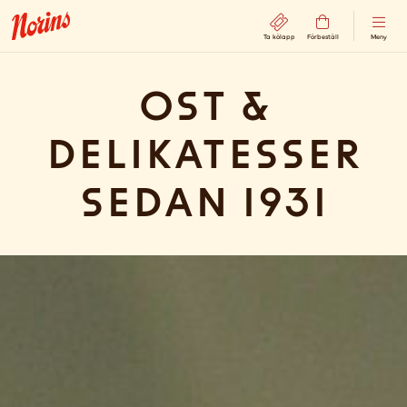
Ta kölapp
Förbeställ
Meny
Ost &
delikatesser
sedan 1931