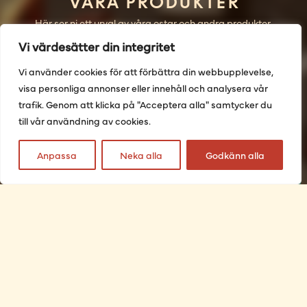
Våra produkter
Här ser ni ett urval av våra ostar och andra produkter.
Sortimentet kan variera beroende på säsong och tillgång. Vill
Vi värdesätter din integritet
ni veta mer om vårt sortiment innan ni besöker butiken, är ni
välkomna att kontakta oss.
Vi använder cookies för att förbättra din webbupplevelse,
visa personliga annonser eller innehåll och analysera vår
trafik. Genom att klicka på "Acceptera alla" samtycker du
till vår användning av cookies.
Anpassa
Neka alla
Godkänn alla
Vitmögelost
Kittostar
Brillat Savarin 500 gr
Mini Winzerkaese
125g
Art. nummer:
10004
Art. nummer:
103051
Läs mer
Läs mer