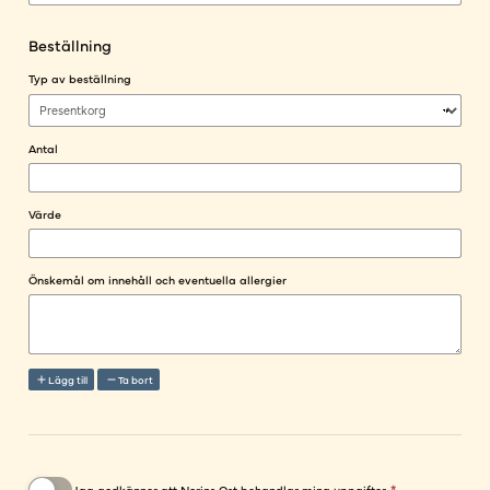
Beställning
Typ av beställning
Antal
Värde
Önskemål om innehåll och eventuella allergier
Lägg till
Ta bort
Jag godkänner att Norins Ost behandlar mina uppgifter.
*