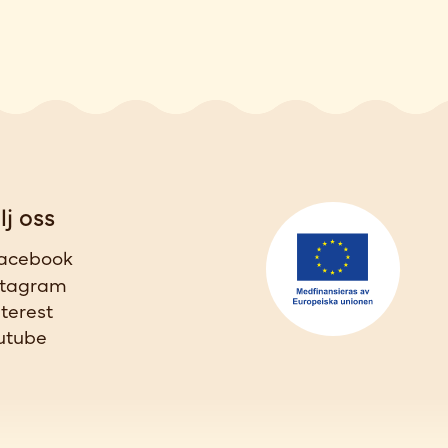
lj oss
acebook
stagram
nterest
utube