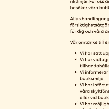
riktlinjer. För os
besöker våra buti
Allas handlingar g
försiktighetsåtgär
för dig och våra a
Vår omtanke till er
Vi har satt u
Vi har vidtagi
tillhandahåll
Vi informerar
butiksmiljö
Vi har infört
våra skyltföns
eller vid but
Vi har möjlig