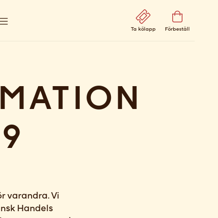
Ta kölapp
Förbeställ
rmation
19
r varandra. Vi
ensk Handels