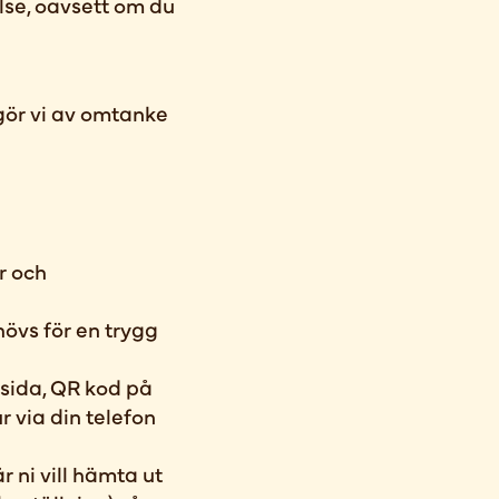
else, oavsett om du
 gör vi av omtanke
r och
hövs för en trygg
msida, QR kod på
ur via din telefon
 ni vill hämta ut