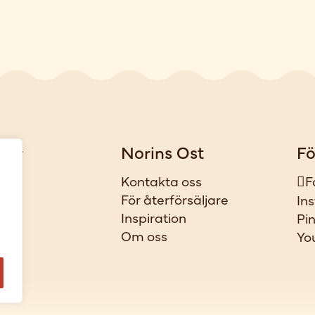
gar
Norins Ost
Fö
iker
Kontakta oss
F
t
För återförsäljare
In
ar
Inspiration
Pi
l
Om oss
Yo