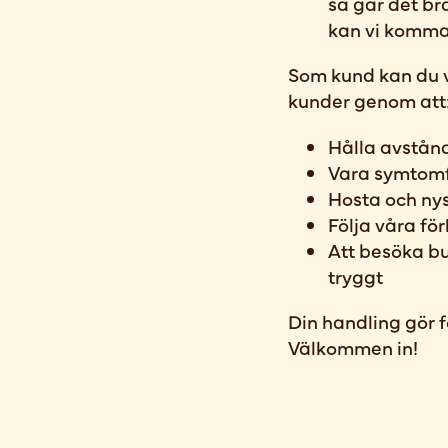
så går det br
kan vi komma u
Som kund kan du v
kunder genom att
Hålla avstån
Vara symtomfr
Hosta och ny
Följa våra för
Att besöka bu
tryggt
Din handling gör f
Välkommen in!