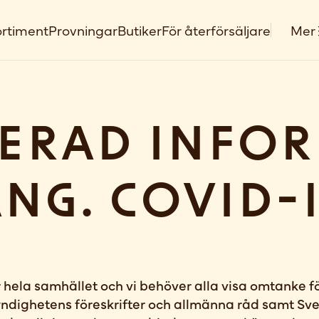
rtiment
Provningar
Butiker
För återförsäljare
Mer
erad Info
ng. Covid-
 hela samhället och vi behöver alla visa omtanke fö
yndighetens föreskrifter och allmänna råd samt Sv