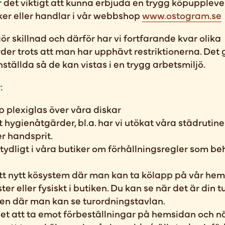
s är det viktigt att kunna erbjuda en trygg köpupplev
ker eller handlar i vår webbshop
www.ostogram.se
ör skillnad och därför har vi fortfarande kvar olika
der trots att man har upphävt restriktionerna. Det
nställda så de kan vistas i en trygg arbetsmiljö.
:
pp plexiglas över våra diskar
t hygienåtgärder, bl.a. har vi utökat våra städrutine
er handsprit.
 tydligt i våra butiker om förhållningsregler som be
 ett nytt kösystem där man kan ta kölapp på vår he
ter eller fysiskt i butiken. Du kan se när det är din t
iken där man kan se turordningstavlan.
het att ta emot förbeställningar på hemsidan och när