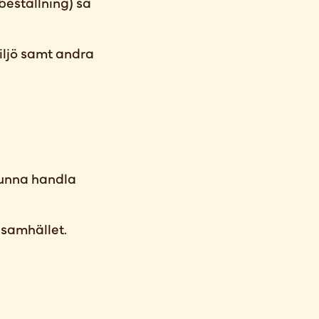
beställning) så
iljö samt andra
kunna handla
 samhället.