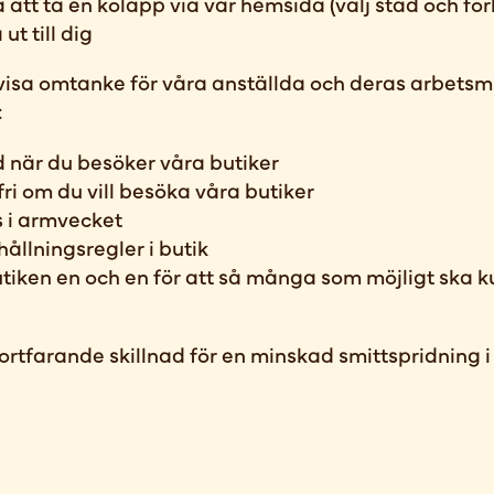
a att ta en kölapp via vår hemsida (välj stad och för
t till dig
isa omtanke för våra anställda och deras arbetsm
:
d när du besöker våra butiker
i om du vill besöka våra butiker
s i armvecket
hållningsregler i butik
tiken en och en för att så många som möjligt ska 
ortfarande skillnad för en minskad smittspridning i