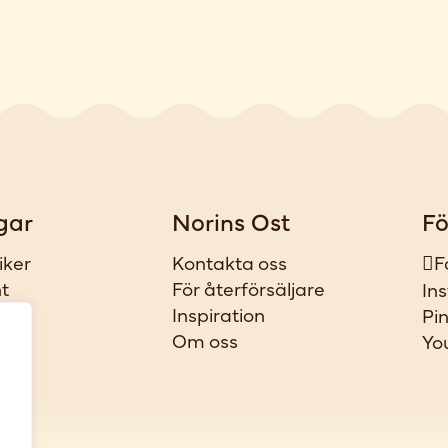
gar
Norins Ost
Fö
iker
Kontakta oss
F
t
För återförsäljare
In
ar
Inspiration
Pi
l
Om oss
Yo