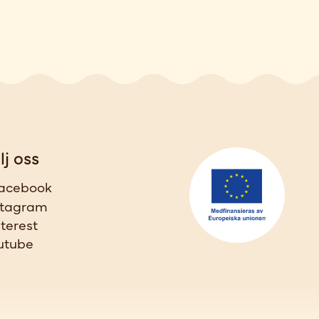
lj oss
acebook
stagram
nterest
utube