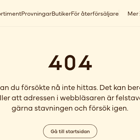
rtiment
Provningar
Butiker
För återförsäljare
Mer
404
an du försökte nå inte hittas. Det kan be
ller att adressen i webbläsaren är felstav
gärna stavningen och försök igen.
Gå till startsidan