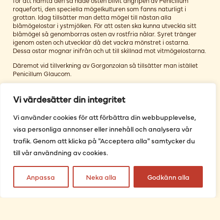
för att hämta den så hade osten blivit angripen av Penicillum
roqueforti, den speciella mögelkulturen som fanns naturligt i
grottan. Idag tillsätter man detta mögel till nästan alla
blåmögelostar i ystmjölken. För att osten ska kunna utveckla sitt
blåmögel så genomborras osten av rostfria nålar. Syret tränger
igenom osten och utvecklar då det vackra mönstret i ostarna.
Dessa ostar mognar inifrån och ut till skillnad mot vitmögelostarna.
Däremot vid tillverkning av Gorgonzolan så tillsätter man istället
Penicillum Glaucom.
Kittost
Vi värdesätter din integritet
Tex Langres, Epoisse, Mont d’Or, Morbier
Vi använder cookies för att förbättra din webbupplevelse,
Kittostarna har en mycket speciell doft och är ofta orangea till
bruna på ytan. De får sin speciella doft och yta genom att man
visa personliga annonser eller innehåll och analysera vår
tvättar eller penslar osten med saltlake detta innebär att en
trafik. Genom att klicka på "Acceptera alla" samtycker du
särskild typ av jäst- och bakteriearter växer på ostens yta och
bilder det så kallade rödkittet. Detta kommer också att göra att
till vår användning av cookies.
osten mognar snabbare.
Färskost/Smaksatta ostar
Anpassa
Neka alla
Godkänn alla
Hit räknas bl a Mozzarella, Feta, Philadelphia, Valnötsost.
Dessa ostar är tänkta att konsumeras färska. De är ofta milda och
gräddiga med en hög och tydlig syra. Den görs genom att man
blandar färsk och sur mjölk som efter några dagar koagulerar och