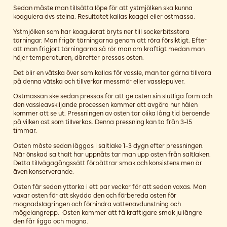
Sedan måste man tillsätta löpe för att ystmjölken ska kunna
koagulera dvs stelna. Resultatet kallas koagel eller ostmassa.
Ystmjölken som har koagulerat bryts ner till sockerbitsstora
tärningar. Man frigör tärningarna genom att röra försiktigt. Efter
att man frigjort tärningarna så rör man om kraftigt medan man
höjer temperaturen, därefter pressas osten.
Det blir en vätska över som kallas för vassle, man tar gärna tillvara
på denna vätska och tillverkar messmör eller vasslepulver.
Ostmassan ske sedan pressas för att ge osten sin slutliga form och
den vassleavskiljande processen kommer att avgöra hur hålen
kommer att se ut. Pressningen av osten tar olika lång tid beroende
på vilken ost som tillverkas. Denna pressning kan ta från 3-15
timmar.
Osten måste sedan läggas i saltlake 1-3 dygn efter pressningen.
När önskad salthalt har uppnåts tar man upp osten från saltlaken.
Detta tillvägagångssätt förbättrar smak och konsistens men är
även konserverande.
Osten får sedan yttorka i ett par veckor för att sedan vaxas. Man
vaxar osten för att skydda den och förbereda osten för
mognadslagringen och förhindra vattenavdunstning och
mögelangrepp. Osten kommer att få kraftigare smak ju längre
den får ligga och mogna.