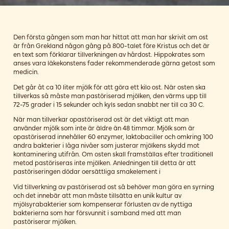
Den första gången som man har hittat att man har skrivit om ost
är från Grekland någon gång på 800-talet före Kristus och det är
en text som förklarar tillverkningen av hårdost. Hippokrates som
anses vara läkekonstens fader rekommenderade gärna getost som
medicin.
Det går åt ca 10 liter mjölk för att göra ett kilo ost. När osten ska
tillverkas så måste man pastöriserad mjölken, den värms upp till
72-75 grader i 15 sekunder och kyls sedan snabbt ner till ca 30 C.
När man tillverkar opastöriserad ost är det viktigt att man
använder mjölk som inte är äldre än 48 timmar. Mjölk som är
opastöriserad innehåller 60 enzymer, laktobaciller och omkring 100
andra bakterier i låga nivåer som justerar mjölkens skydd mot
kontaminering utifrån. Om osten skall framställas efter traditionell
metod pastöriseras inte mjölken. Anledningen till detta är att
pastöriseringen dödar oersättliga smakelement i
Vid tillverkning av pastöriserad ost så behöver man göra en syrning
och det innebär att man måste tillsätta en unik kultur av
mjölsyrabakterier som kompenserar förlusten av de nyttiga
bakterierna som har försvunnit i samband med att man
pastöriserar mjölken.