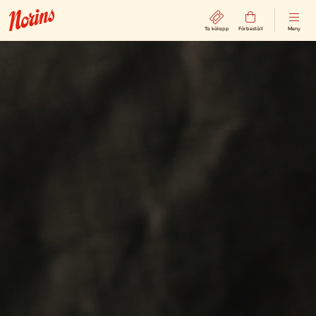
Ta kölapp
Förbeställ
Meny