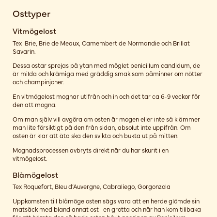
Osttyper
Vitmögelost
Tex Brie, Brie de Meaux, Camembert de Normandie och Brillat
Savarin.
Dessa ostar sprejas på ytan med möglet penicillum candidum, de
är milda och krämiga med gräddig smak som påminner om nötter
och champinjoner.
En vitmögelost mognar utifrån och in och det tar ca 6-9 veckor för
den att mogna.
Om man själv vill avgöra om osten är mogen eller inte så klämmer
man lite försiktigt på den från sidan, absolut inte uppifrån. Om
osten är klar att äta ska den svikta och bukta ut på mitten.
Mognadsprocessen avbryts direkt när du har skurit i en
vitmögelost.
Blåmögelost
Tex Roquefort, Bleu d’Auvergne, Cabraliego, Gorgonzola
Uppkomsten till blåmögelosten sägs vara att en herde glömde sin
matsäck med bland annat ost i en grotta och när han kom tillbaka