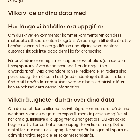
Vilka vi delar dina data med
Hur länge vi behåller era uppgifter
Om du skriver en kommentar kommer kommentaren och dess
metadata att sparas utan tidsgräns. Anledningen till detta är att vi
behöver kunna hitta och godkänna uppföljningskommentarer
automatiskt och inte lägga dem i kö för granskning.
För användare som registrerar sig på er webbplats (om sådana
finns) sparar vi även de personuppgifter de anger i sin
användarprofil. Alla användare kan se, redigera eller radera sina
personuppgifter när som helst (med undantaget att de inte kan
ändra sitt användarnamn). Även webbplatsens administratörer
kan se och redigera denna information.
Vilka rättigheter du har över dina data
Om du har ett konto eller har skrivit några kommentarer på denna
webbplats kan du begära en exportfil med de personuppgifter vi
har om dig, inklusive alla uppgifter du har gett oss. Du kan också
begära att vi tar bort alla personuppgifter vi har om dig. Detta
omfattar inte eventuella uppgifter som vi är tvungna att spara av
administrativa, legala eller säkerhetsändamål.