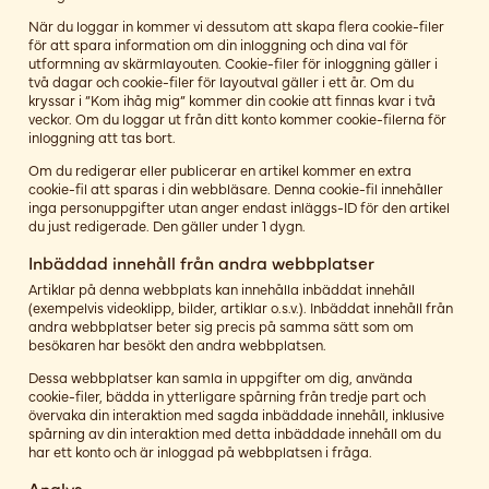
När du loggar in kommer vi dessutom att skapa flera cookie-filer
för att spara information om din inloggning och dina val för
utformning av skärmlayouten. Cookie-filer för inloggning gäller i
två dagar och cookie-filer för layoutval gäller i ett år. Om du
kryssar i ”Kom ihåg mig” kommer din cookie att finnas kvar i två
veckor. Om du loggar ut från ditt konto kommer cookie-filerna för
inloggning att tas bort.
Om du redigerar eller publicerar en artikel kommer en extra
cookie-fil att sparas i din webbläsare. Denna cookie-fil innehåller
inga personuppgifter utan anger endast inläggs-ID för den artikel
du just redigerade. Den gäller under 1 dygn.
Inbäddad innehåll från andra webbplatser
Artiklar på denna webbplats kan innehålla inbäddat innehåll
(exempelvis videoklipp, bilder, artiklar o.s.v.). Inbäddat innehåll från
andra webbplatser beter sig precis på samma sätt som om
besökaren har besökt den andra webbplatsen.
Dessa webbplatser kan samla in uppgifter om dig, använda
cookie-filer, bädda in ytterligare spårning från tredje part och
övervaka din interaktion med sagda inbäddade innehåll, inklusive
spårning av din interaktion med detta inbäddade innehåll om du
har ett konto och är inloggad på webbplatsen i fråga.
Analys