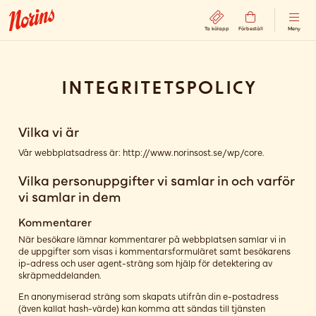
Ta kölapp
Förbeställ
Meny
Integritetspolicy
Vilka vi är
Vår webbplatsadress är: http://www.norinsost.se/wp/core.
Vilka personuppgifter vi samlar in och varför
vi samlar in dem
Kommentarer
När besökare lämnar kommentarer på webbplatsen samlar vi in
de uppgifter som visas i kommentarsformuläret samt besökarens
ip-adress och user agent-sträng som hjälp för detektering av
skräpmeddelanden.
En anonymiserad sträng som skapats utifrån din e-postadress
(även kallat hash-värde) kan komma att sändas till tjänsten