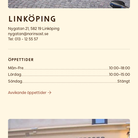
Linköping
Nygatan 21, 582 19 Linköping
nygatan@norinsost.se
Tel:
013 - 12 55 57
Öppettider
Mån-Fre
10:00–18:00
Lördag
10:00–15:00
Söndag
Stängt
Avvikande öppettider