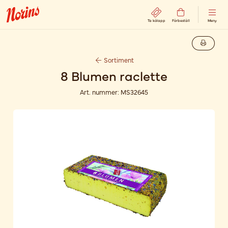
Ta kölapp
Förbeställ
Meny
Sortiment
8 Blumen raclette
Art. nummer:
MS32645