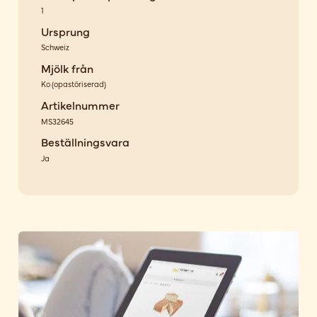
1
Ursprung
Schweiz
Mjölk från
Ko
(
opastöriserad
)
Artikelnummer
MS32645
Beställningsvara
Ja