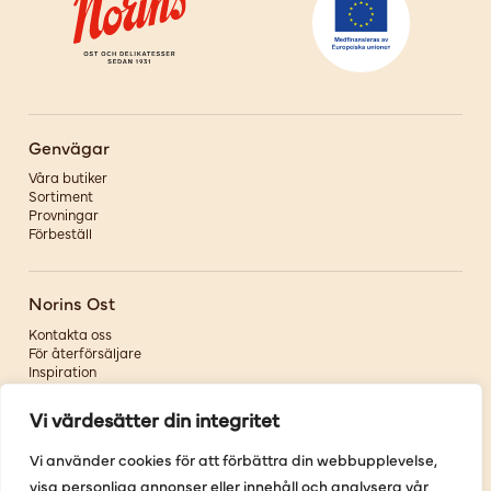
Genvägar
Våra butiker
Sortiment
Provningar
Förbeställ
Norins Ost
Kontakta oss
För återförsäljare
Inspiration
Om oss
Vi värdesätter din integritet
Följ oss
Vi använder cookies för att förbättra din webbupplevelse,
visa personliga annonser eller innehåll och analysera vår
Facebook