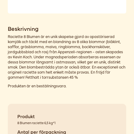
Beskrivning
Raclette 8 Blumen är en unik skapelse gjord av opastöriserad
komjölk och täckt med en blandning av 8 olika blommor (blåklint,
safflor, gräsblomma, malva, ringblomma, bockhornsklöver,
jordgubbsblad och ros) från Appenzell-regionen - osten skapades
av Kevin Koch. Under mognadsperioden absorberas essensen av
dessa blommor långsamt i ostmassan, vilket ger en unik, distinkt
smak. Den blombeströdda ytan är också ätbar. En exceptionell och
originell raclette som helt enkelt måste provas. En fröjd för
gommen! Fetthalt i torrsubstansen 45 %
Produkten är en beställningsvara.
Produkt
8 Blumen raclette 6,5 kg*1
Antal per förpackning