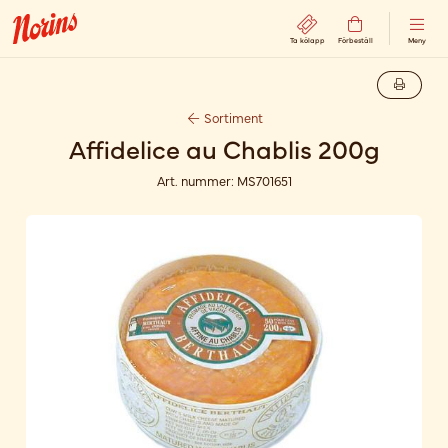
Ta kölapp
Förbeställ
Meny
Sortiment
Affidelice au Chablis 200g
Art. nummer:
MS701651