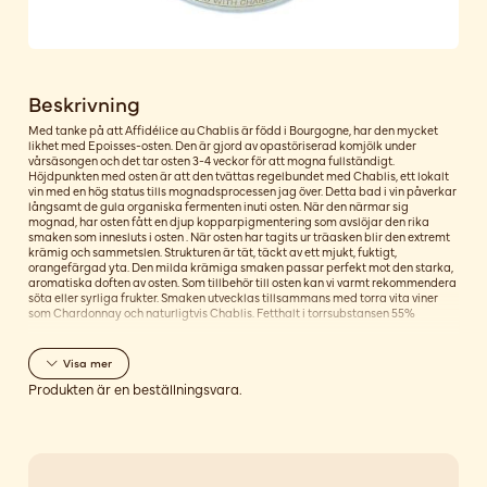
Beskrivning
Med tanke på att Affidélice au Chablis är född i Bourgogne, har den mycket
likhet med Epoisses-osten. Den är gjord av opastöriserad komjölk under
vårsäsongen och det tar osten 3-4 veckor för att mogna fullständigt.
Höjdpunkten med osten är att den tvättas regelbundet med Chablis, ett lokalt
vin med en hög status tills mognadsprocessen jag över. Detta bad i vin påverkar
långsamt de gula organiska fermenten inuti osten. När den närmar sig
mognad, har osten fått en djup kopparpigmentering som avslöjar den rika
smaken som innesluts i osten . När osten har tagits ur träasken blir den extremt
krämig och sammetslen. Strukturen är tät, täckt av ett mjukt, fuktigt,
orangefärgad yta. Den milda krämiga smaken passar perfekt mot den starka,
aromatiska doften av osten. Som tillbehör till osten kan vi varmt rekommendera
söta eller syrliga frukter. Smaken utvecklas tillsammans med torra vita viner
som Chardonnay och naturligtvis Chablis. Fetthalt i torrsubstansen 55%
Visa
mer
Produkten är en beställningsvara.