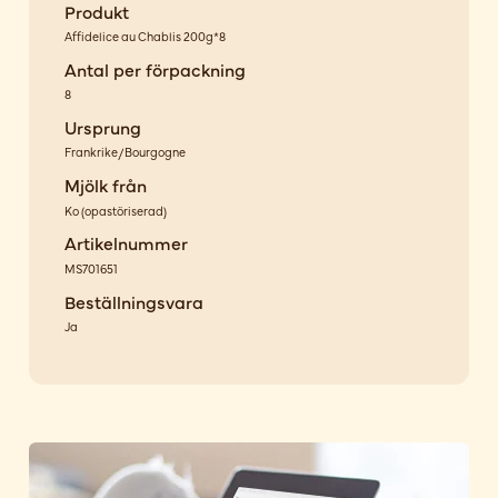
Produkt
Affidelice au Chablis 200g*8
Antal per förpackning
8
Ursprung
Frankrike/Bourgogne
Mjölk från
Ko
(
opastöriserad
)
Artikelnummer
MS701651
Beställningsvara
Ja