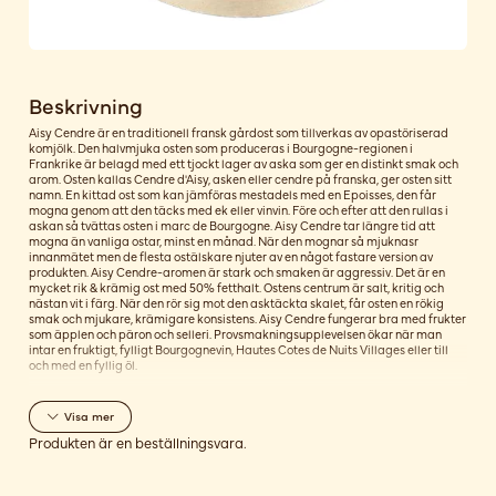
Beskrivning
Aisy Cendre är en traditionell fransk gårdost som tillverkas av opastöriserad
komjölk. Den halvmjuka osten som produceras i Bourgogne-regionen i
Frankrike är belagd med ett tjockt lager av aska som ger en distinkt smak och
arom. Osten kallas Cendre d'Aisy, asken eller cendre på franska, ger osten sitt
namn. En kittad ost som kan jämföras mestadels med en Epoisses, den får
mogna genom att den täcks med ek eller vinvin. Före och efter att den rullas i
askan så tvättas osten i marc de Bourgogne. Aisy Cendre tar längre tid att
mogna än vanliga ostar, minst en månad. När den mognar så mjuknasr
innanmätet men de flesta ostälskare njuter av en något fastare version av
produkten. Aisy Cendre-aromen är stark och smaken är aggressiv. Det är en
mycket rik & krämig ost med 50% fetthalt. Ostens centrum är salt, kritig och
nästan vit i färg. När den rör sig mot den asktäckta skalet, får osten en rökig
smak och mjukare, krämigare konsistens. Aisy Cendre fungerar bra med frukter
som äpplen och päron och selleri. Provsmakningsupplevelsen ökar när man
intar en fruktigt, fylligt Bourgognevin, Hautes Cotes de Nuits Villages eller till
och med en fyllig öl.
Visa
mer
Produkten är en beställningsvara.