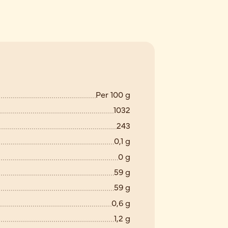
Per 100 g
1032
243
0,1 g
0 g
59 g
59 g
0,6 g
1,2 g