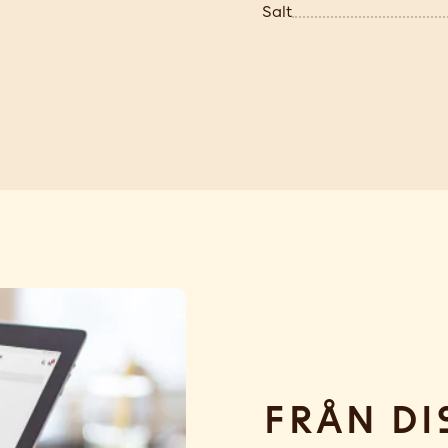
Salt
Från di