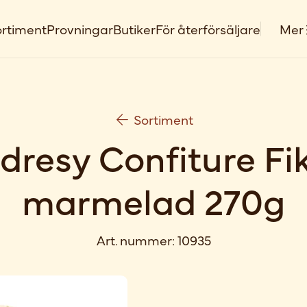
rtiment
Provningar
Butiker
För återförsäljare
Mer
Sortiment
dresy Confiture Fi
marmelad 270g
Art. nummer:
10935