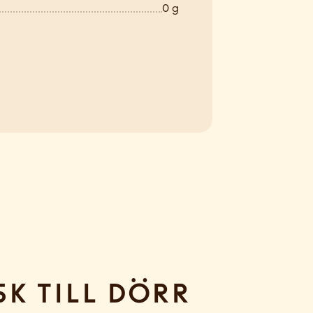
0 g
sk till dörr