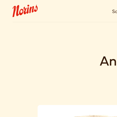
So
An