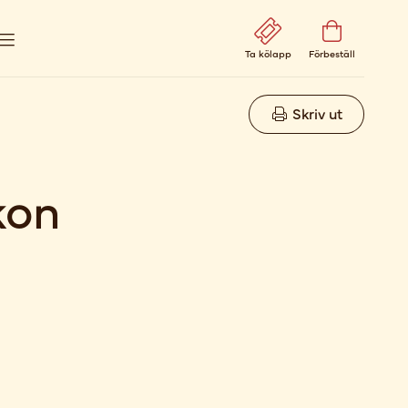
Ta kölapp
Förbeställ
Skriv ut
kon