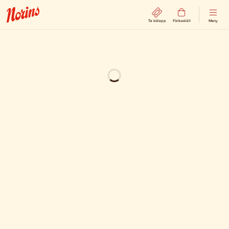
Ta kölapp
Förbeställ
Meny