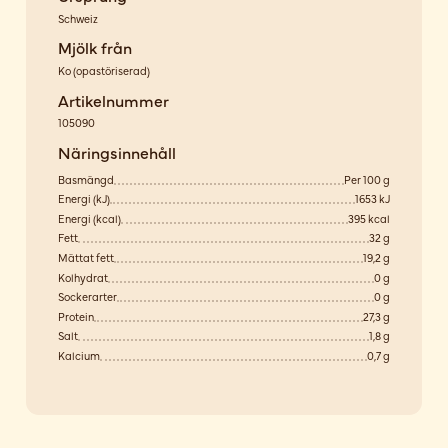
Schweiz
Mjölk från
Ko
(
opastöriserad
)
Artikelnummer
105090
Näringsinnehåll
Basmängd
Per 100 g
Energi (kJ)
1653 kJ
Energi (kcal)
395 kcal
Fett
32 g
Mättat fett
19,2 g
Kolhydrat
0 g
Sockerarter
0 g
Protein
27,3 g
Salt
1,8 g
Kalcium
0,7 g