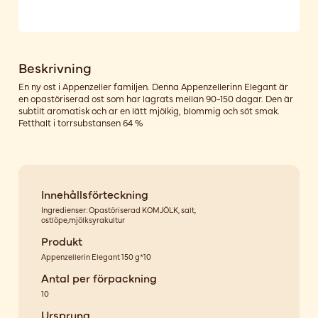
Beskrivning
En ny ost i Appenzeller familjen. Denna Appenzellerinn Elegant är
en opastöriserad ost som har lagrats mellan 90-150 dagar. Den är
subtilt aromatisk och ar en lätt mjölkig, blommig och söt smak.
Fetthalt i torrsubstansen 64 %
Innehållsförteckning
Ingredienser: Opastöriserad KOMJÖLK, salt,
ostlöpe,mjölksyrakultur
Produkt
Appenzellerin Elegant 150 g*10
Antal per förpackning
10
Ursprung