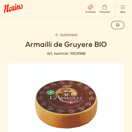
Ta kölapp
Förbeställ
Meny
Sortiment
Armailli de Gruyere BIO
Art. nummer:
MS31948