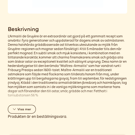
Beskrivning
L'Armailli de Gruyère är en extraordinär ost gjord på ett gammalt recept som
använts i fyra generationer och uppdaterad för dagens smak av ostmästaren.
Denna halvhårda gräddbaserade ost tillverkas uteslutande av mjölk från
Gruyère-regionen och mognar sedan försiktigt i 4 till 5 månader tills den når
perfekt mognad. En subtil smak och mjuk konsistens, i kombination med en
tilltalande karaktär, kommer att charma finsmakarens smak och glädja alla
som älskar ostar av exceptionell kvalitet och sällsynt ursprung. Dess namn är en
hedersbetygelse till den berömda "Maîtres-Armallis" som har vandrat runt i
Fribourg Prealps sedan 1600-talet. Maître-Armailli var en traditionell
ostmakare som följde med flockarna som tilldelats honom från maj, under
klättringen upp till bergshagarna (poya), fram till september, för nedstigningen
(rindya). Klädd i den traditionella armallidräkten (bredzon) och halmkåpan, tog
han mjölken som samlats in i de vanliga mjölkningarna som markerar hans
dagar och förvandlar den till ostar, smör, grädde och mer. Fetthalt i
torrsubstansen 56 %
Visa
mer
Produkten är en beställningsvara.