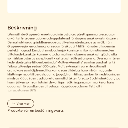
Beskrivning
L'Armailli de Gruyère är en extraordinär ost gjord på ett gammalt recept som
använts i fyra generationer och uppdaterad för dagens smak av ostmästaren.
Denna halvhårda gräddbaserade ost tillverkas uteslutande av mjölk från
Gruyère-regionen och mognar sedan försiktigt i 4 till 5 månader tills den når
perfekt mognad. En subtil smak och mjuk konsistens, i kombination med en
tilltalande karaktär, kommer att charma finsmakarens smak och glädja alla
som älskar ostar av exceptionell kvalitet och sällsynt ursprung. Dess namn är en
hedersbetygelse till den berömda "Maîtres-Armallis" som har vandrat runt i
Fribourg Prealps sedan 1600-talet. Maître-Armailli var en traditionell
ostmakare som följde med flockarna som tilldelats honom från maj, under
klättringen upp till bergshagarna (poya), fram till september, för nedstigningen
(rindya). Klädd i den traditionella armallidräkten (bredzon) och halmkåpan, tog
han mjölken som samlats in i de vanliga mjölkningarna som markerar hans
dagar och förvandlar den till ostar, smör, grädde och mer. Fetthalt i
torrsubstansen 56 %
Visa
mer
Produkten är en beställningsvara.