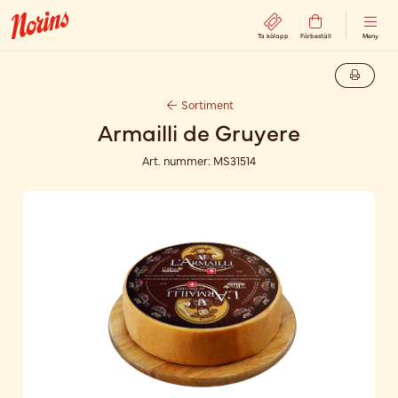
Ta kölapp
Förbeställ
Meny
Sortiment
Armailli de Gruyere
Art. nummer:
MS31514