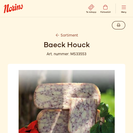
Ta kölapp
Förbeställ
Meny
Sortiment
Baeck Houck
Art. nummer:
MS33553