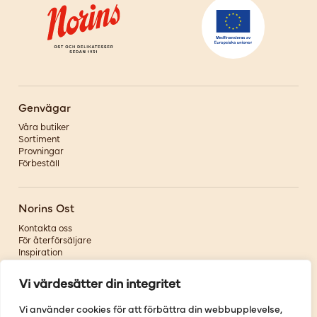
Genvägar
Våra butiker
Sortiment
Provningar
Förbeställ
Norins Ost
Kontakta oss
För återförsäljare
Inspiration
Om oss
Vi värdesätter din integritet
Följ oss
Vi använder cookies för att förbättra din webbupplevelse,