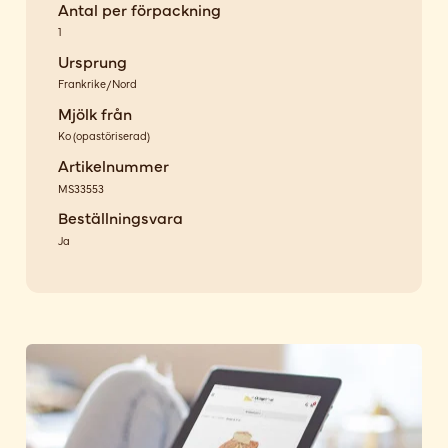
Antal per förpackning
1
Ursprung
Frankrike/Nord
Mjölk från
Ko
(
opastöriserad
)
Artikelnummer
MS33553
Beställningsvara
Ja