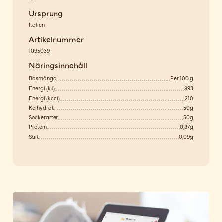
Ursprung
Italien
Artikelnummer
1095039
Näringsinnehåll
Basmängd
Per 100 g
Energi (kJ)
893
Energi (kcal)
210
Kolhydrat
50g
Sockerarter
50g
Protein
0,87g
Salt
0,09g