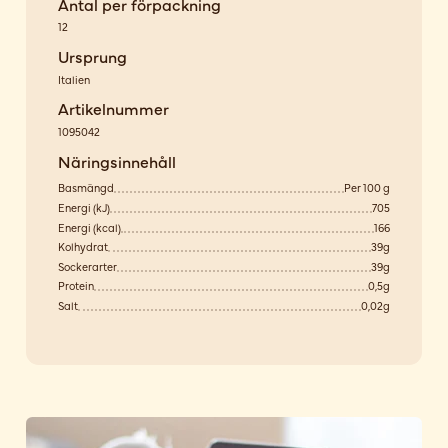
Antal per förpackning
12
Ursprung
Italien
Artikelnummer
1095042
Näringsinnehåll
Basmängd
Per 100 g
Energi (kJ)
705
Energi (kcal)
166
Kolhydrat
39g
Sockerarter
39g
Protein
0,5g
Salt
0,02g