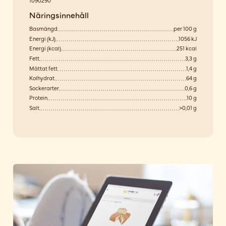
1090290
Näringsinnehåll
Basmängd
per 100 g
Energi (kJ)
1056 kJ
Energi (kcal)
251 kcal
Fett
3,3 g
Mättat fett
1,4 g
Kolhydrat
64 g
Sockerarter
0,6 g
Protein
10 g
Salt
>0,01 g