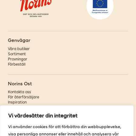
Genvägar
Våra butiker
Sortiment
Provningar
Förbeställ
Norins Ost
Kontakta oss
För återförsäljare
Inspiration
Om oss
Vi värdesätter din integritet
Följ oss
Vi använder cookies för att förbättra din webbupplevelse,
visa personliga annonser eller innehåll och analysera vår
Facebook