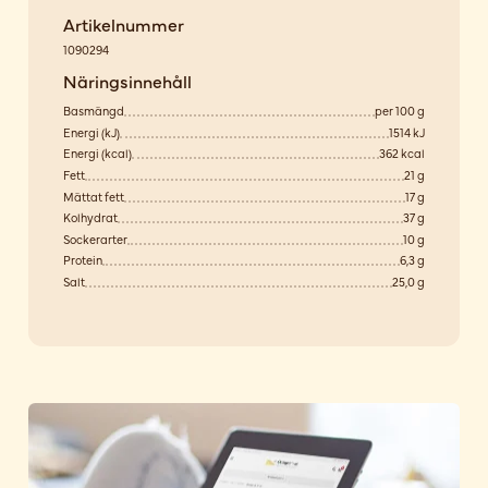
Artikelnummer
1090294
Näringsinnehåll
Basmängd
per 100 g
Energi (kJ)
1514 kJ
Energi (kcal)
362 kcal
Fett
21 g
Mättat fett
17 g
Kolhydrat
37 g
Sockerarter
10 g
Protein
6,3 g
Salt
25,0 g