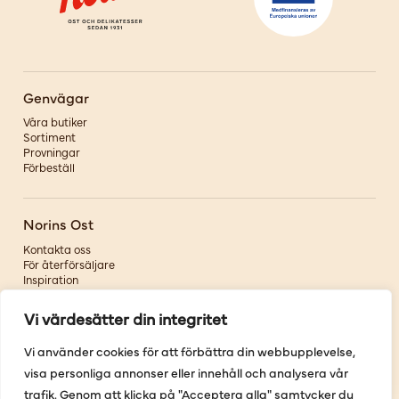
Genvägar
Våra butiker
Sortiment
Provningar
Förbeställ
Norins Ost
Kontakta oss
För återförsäljare
Inspiration
Om oss
Vi värdesätter din integritet
Följ oss
Vi använder cookies för att förbättra din webbupplevelse,
visa personliga annonser eller innehåll och analysera vår
Facebook
Instagram
trafik. Genom att klicka på "Acceptera alla" samtycker du