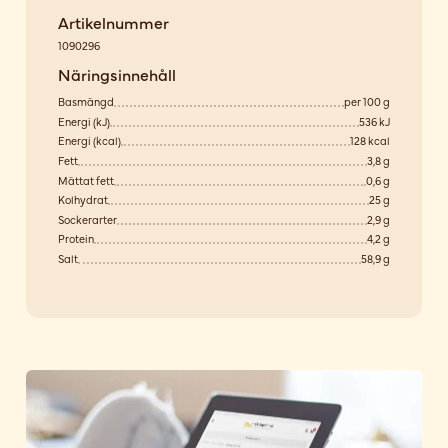
Artikelnummer
1090296
Näringsinnehåll
Basmängd
per 100 g
Energi (kJ)
536 kJ
Energi (kcal)
128 kcal
Fett
3,8 g
Mättat fett
0,6 g
Kolhydrat
25 g
Sockerarter
2,9 g
Protein
4,2 g
Salt
58,9 g