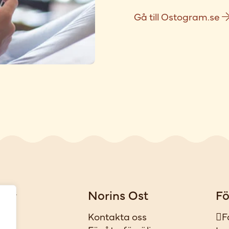
Gå till Ostogram.se
gar
Norins Ost
Fö
iker
Kontakta oss
F