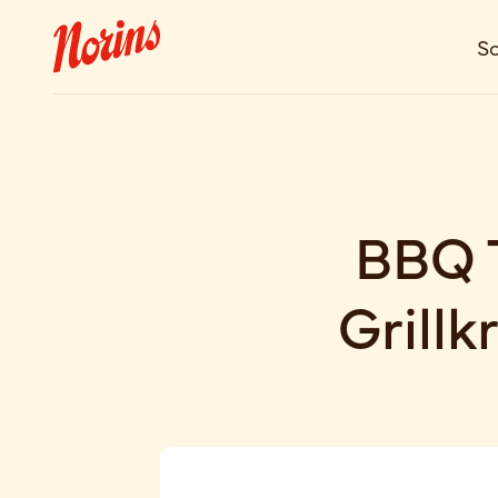
So
BBQ T
Grillk