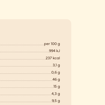
per 100 g
994 kJ
237 kcal
3,1 g
0,6 g
46 g
15 g
4,3 g
9,5 g