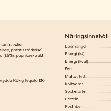
Näringsinnehåll
 torr (socker,
Basmängd
sirap, potatisstärkelse),
Energi (kJ)
la (1,5%), paprikaextrakt,
Energi (kcal)
Fett
Mättat fett
krydda Rökig Tequila 130
Kolhydrat
Sockerarter
Protein
Kostfiber