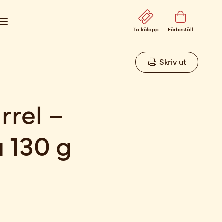
Ta kölapp
Förbeställ
Skriv ut
rrel –
a 130 g