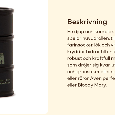
Beskrivning
En djup och komplex 
spelar huvudrollen, t
farinsocker, lök och v
kryddor bidrar till e
robust och kraftfull 
som dröjer sig kvar. u
och grönsaker eller 
eller röror. Även per
eller Bloody Mary.