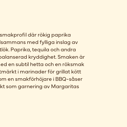
smakprofil där rökig paprika
illsammans med fylliga inslag av
itlök. Paprika, tequila och andra
n balanserad kryddighet. Smaken är
med en subtil hetta och en röksmak
tmärkt i marinader för grillat kött
som en smakförhöjare i BBQ-såser
fekt som garnering av Margaritas