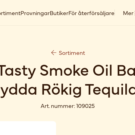
rtiment
Provningar
Butiker
För återförsäljare
Mer
Sortiment
asty Smoke Oil Ba
rydda Rökig Tequil
Art. nummer:
109025