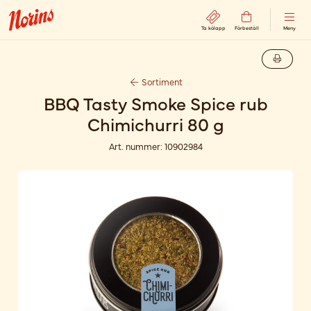
Ta kölapp
Förbeställ
Meny
Sortiment
BBQ Tasty Smoke Spice rub
Chimichurri 80 g
Art. nummer:
10902984