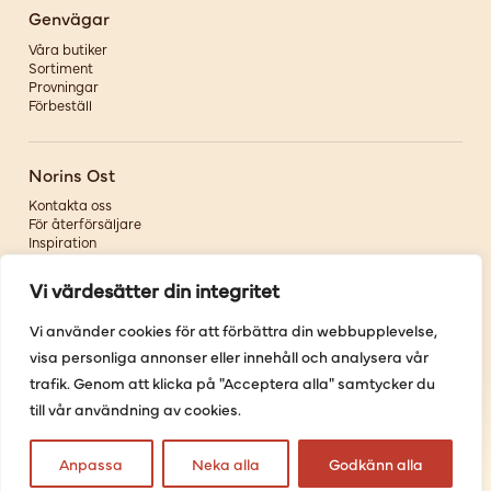
Genvägar
Våra butiker
Sortiment
Provningar
Förbeställ
Norins Ost
Kontakta oss
För återförsäljare
Inspiration
Om oss
Vi värdesätter din integritet
Följ oss
Vi använder cookies för att förbättra din webbupplevelse,
visa personliga annonser eller innehåll och analysera vår
Facebook
Instagram
trafik. Genom att klicka på "Acceptera alla" samtycker du
Pinterest
till vår användning av cookies.
Youtube
Anpassa
Neka alla
Godkänn alla