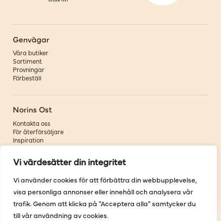
Genvägar
Våra butiker
Sortiment
Provningar
Förbeställ
Norins Ost
Kontakta oss
För återförsäljare
Inspiration
Om oss
Vi värdesätter din integritet
Följ oss
Vi använder cookies för att förbättra din webbupplevelse,
visa personliga annonser eller innehåll och analysera vår
Facebook
Instagram
trafik. Genom att klicka på "Acceptera alla" samtycker du
Pinterest
till vår användning av cookies.
Youtube