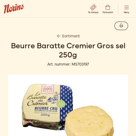
Ta kölapp
Förbeställ
Meny
Sortiment
Beurre Baratte Cremier Gros sel
250g
Art. nummer:
MS703197