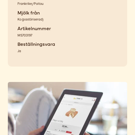
Frankrike/Poitou
Mjölk från
Ko
(
pastöriserad
)
Artikelnummer
MS703197
Beställningsvara
Ja