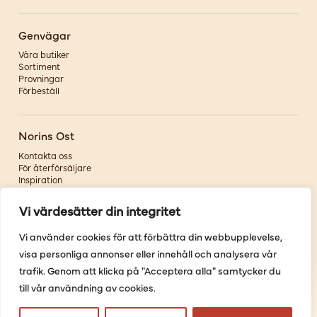
Genvägar
Våra butiker
Sortiment
Provningar
Förbeställ
Norins Ost
Kontakta oss
För återförsäljare
Inspiration
Om oss
Vi värdesätter din integritet
Följ oss
Vi använder cookies för att förbättra din webbupplevelse,
visa personliga annonser eller innehåll och analysera vår
Facebook
Instagram
trafik. Genom att klicka på "Acceptera alla" samtycker du
Pinterest
till vår användning av cookies.
Youtube