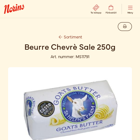
Ta kölapp
Förbeställ
Meny
Sortiment
Beurre Chevrè Sale 250g
Art. nummer:
MS11791