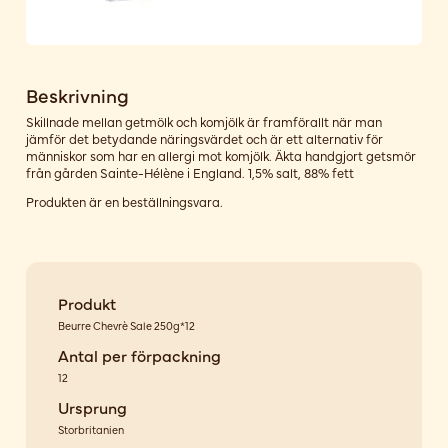
Beskrivning
Skillnade mellan getmölk och komjölk är framförallt när man
jämför det betydande näringsvärdet och är ett alternativ för
människor som har en allergi mot komjölk. Äkta handgjort getsmör
från gården Sainte-Hélène i England. 1,5% salt, 88% fett
Produkten är en beställningsvara.
Produkt
Beurre Chevrè Sale 250g*12
Antal per förpackning
12
Ursprung
Storbritanien