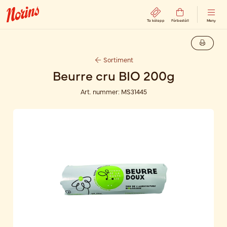
Ta kölapp
Förbeställ
Meny
Sortiment
Beurre cru BIO 200g
Art. nummer:
MS31445