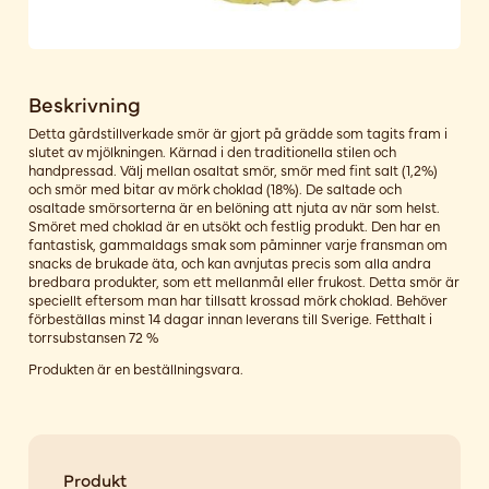
Beskrivning
Detta gårdstillverkade smör är gjort på grädde som tagits fram i
slutet av mjölkningen. Kärnad i den traditionella stilen och
handpressad. Välj mellan osaltat smör, smör med fint salt (1,2%)
och smör med bitar av mörk choklad (18%). De saltade och
osaltade smörsorterna är en belöning att njuta av när som helst.
Smöret med choklad är en utsökt och festlig produkt. Den har en
fantastisk, gammaldags smak som påminner varje fransman om
snacks de brukade äta, och kan avnjutas precis som alla andra
bredbara produkter, som ett mellanmål eller frukost. Detta smör är
speciellt eftersom man har tillsatt krossad mörk choklad. Behöver
förbeställas minst 14 dagar innan leverans till Sverige. Fetthalt i
torrsubstansen 72 %
Produkten är en beställningsvara.
Produkt