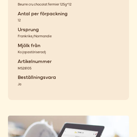
Beurre cru chocolat fermier 125g*12
Antal per förpackning
12
Ursprung
Frankrike/Normandie
Mjölk från
Ko
(
opastöriserad
)
Artikelnummer
MS28105
Beställningsvara
Ja