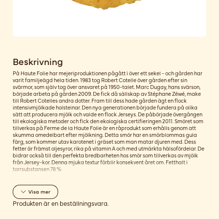
Beskrivning
På Haute Folie har mejeriproduktionen pågått i över ett sekel - och gården har
varit familjeägd hela tiden. 1983 tog Robert Cotelle över gården efter sin
svärmor, som själv tog över ansvaret på 1950-talet. Marc Dugay, hans svärson,
började arbeta på gården 2009. De fick då sällskap av Stéphane Zéwé, make
till Robert Cotelles andra dotter. Fram till dess hade gården ägt en flock
intensivmjölkade holsteinar. Den nya generationen började fundera på olika
sätt att producera mjölk och valde en flock Jerseys. De påbörjade övergången
till ekologiska metoder och fick den ekologiska certifieringen 2011. Smöret som
tillverkas på Ferme de la Haute Folie är en råprodukt som erhålls genom att
skumma omedelbart efter mjölkning. Detta smör har en smörblommas gula
färg, som kommer utav karotenet i gräset som man matar djuren med. Dess
fetter är främst oljesyror, rika på vitamin A och med utmärkta hälsofördelar. De
bidrar också till den perfekta bredbarheten hos smör som tillverkas av mjölk
från Jersey-kor. Denna mjuka textur förblir konsekvent året om. Fetthalt i
torrsubstansen 78 %
Visa
mer
Produkten är en beställningsvara.