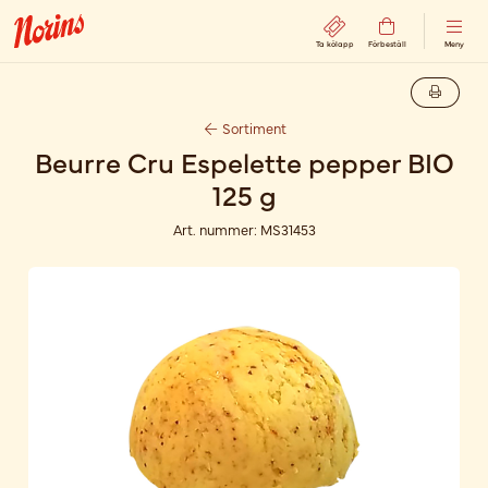
Ta kölapp
Förbeställ
Meny
Sortiment
Beurre Cru Espelette pepper BIO
125 g
Art. nummer:
MS31453