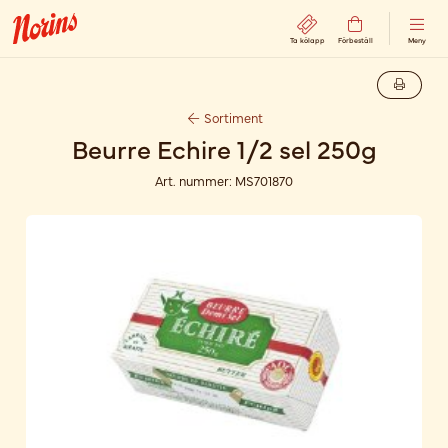
Ta kölapp
Förbeställ
Meny
Sortiment
Beurre Echire 1/2 sel 250g
Art. nummer:
MS701870