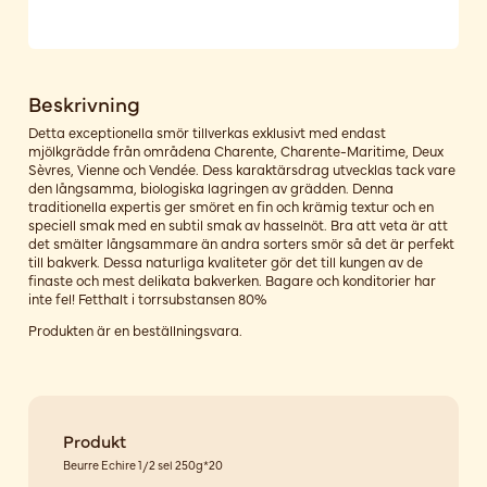
Beskrivning
Detta exceptionella smör tillverkas exklusivt med endast
mjölkgrädde från områdena Charente, Charente-Maritime, Deux
Sèvres, Vienne och Vendée. Dess karaktärsdrag utvecklas tack vare
den långsamma, biologiska lagringen av grädden. Denna
traditionella expertis ger smöret en fin och krämig textur och en
speciell smak med en subtil smak av hasselnöt. Bra att veta är att
det smälter långsammare än andra sorters smör så det är perfekt
till bakverk. Dessa naturliga kvaliteter gör det till kungen av de
finaste och mest delikata bakverken. Bagare och konditorier har
inte fel! Fetthalt i torrsubstansen 80%
Produkten är en beställningsvara.
Produkt
Beurre Echire 1/2 sel 250g*20