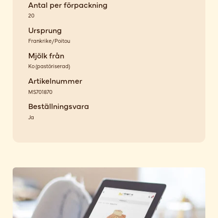
Antal per förpackning
20
Ursprung
Frankrike/Poitou
Mjölk från
Ko
(
pastöriserad
)
Artikelnummer
MS701870
Beställningsvara
Ja