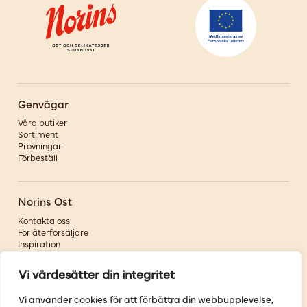
Genvägar
Våra butiker
Sortiment
Provningar
Förbeställ
Norins Ost
Kontakta oss
För återförsäljare
Inspiration
Om oss
Vi värdesätter din integritet
Följ oss
Vi använder cookies för att förbättra din webbupplevelse,