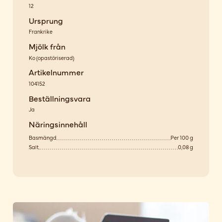
12
Ursprung
Frankrike
Mjölk från
Ko
(
opastöriserad
)
Artikelnummer
104152
Beställningsvara
Ja
Näringsinnehåll
Basmängd
Per 100 g
Salt
0,08 g