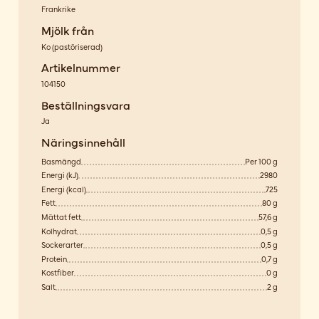
Frankrike
Mjölk från
Ko
(
pastöriserad
)
Artikelnummer
104150
Beställningsvara
Ja
Näringsinnehåll
Basmängd
Per 100 g
Energi (kJ)
2980
Energi (kcal)
725
Fett
80 g
Mättat fett
57,6 g
Kolhydrat
0,5 g
Sockerarter
0,5 g
Protein
0,7 g
Kostfiber
0 g
Salt
2 g