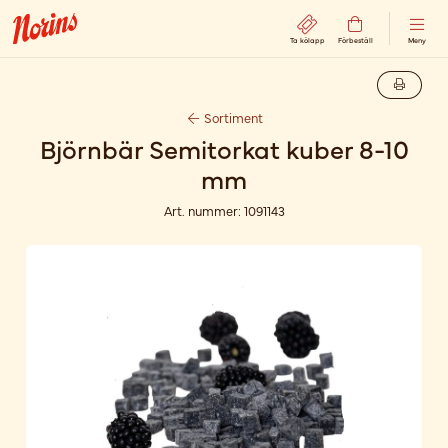
Ta kölapp
Förbeställ
Meny
Sortiment
Björnbär Semitorkat kuber 8-10
mm
Art. nummer:
1091143