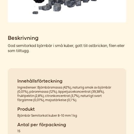
Beskrivning
God semitorkad björnbär i små kuber, gott till ostbrickan, filen eller
som tilltugg.
Innehållsförteckning
Ingredienser: Björnbärsmassa (42%), naturlig smak av björnbär
(0,01%), päronmassa (12%), äppeljuicekoncentrat (39,38%),
fruktpektin (2,8%), citronkoncentrat (3,7%), naturligt svart
färgämne (0,01%), majsstärkelse (0,1 %).
Produkt
Björnbär Semitorkat kuber 8-10 mm 1 kg
Antal per förpackning
15