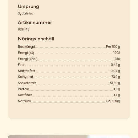
Ursprung
Sydafrika
Artikelnummer
1091143
Näringsinnehåll
Basmängd
Per 100 g
Energi (kJ)
1298
Energi (kcal)
310
Fett
0,48 g
Mättat fett
0,04 g
Kolhydrat
73,9 g
Sockerarter
51,39 g
Protein
0,3 g
Kostfiber
0,4 g
Natrium
62,59 mg