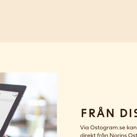
Från di
Via Ostogram.se kan 
direkt från Norins Ost