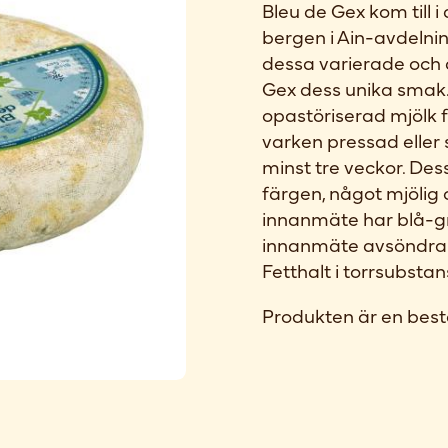
Bleu de Gex kom till 
bergen i Ain-avdelnin
dessa varierade och
Gex dess unika smak.
opastöriserad mjölk 
varken pressad eller 
minst tre veckor. Dess
färgen, något mjölig
innanmäte har blå-gr
innanmäte avsöndrar 
Fetthalt i torrsubst
Produkten är en best