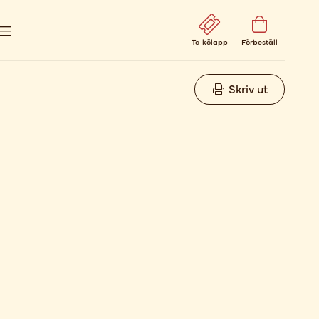
Ta kölapp
Förbeställ
Skriv ut