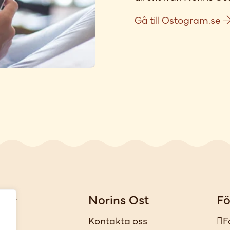
Gå till Ostogram.se
gar
Norins Ost
Fö
iker
Kontakta oss
F