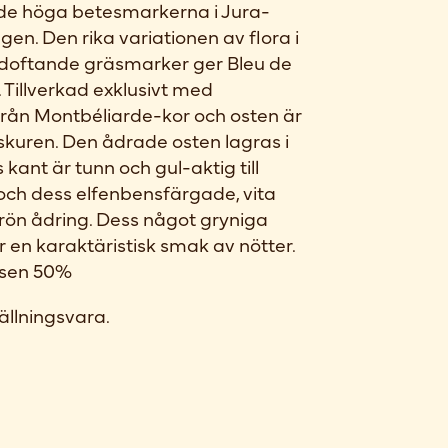
i de höga betesmarkerna i Jura-
gen. Den rika variationen av flora i
 doftande gräsmarker ger Bleu de
 Tillverkad exklusivt med
från Montbéliarde-kor och osten är
skuren. Den ådrade osten lagras i
 kant är tunn och gul-aktig till
 och dess elfenbensfärgade, vita
ön ådring. Dess något gryniga
en karaktäristisk smak av nötter.
ansen 50%
ällningsvara.