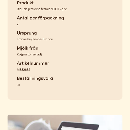
Produkt
Bleu de jersiaise fermier BIO 1 kg*2
Antal per förpackning
2
Ursprung
Frankrike/Ile-de-France
Mjölk från
Ko
(
pastöriserad
)
Artikelnummer
MS32852
Beställningsvara
Ja