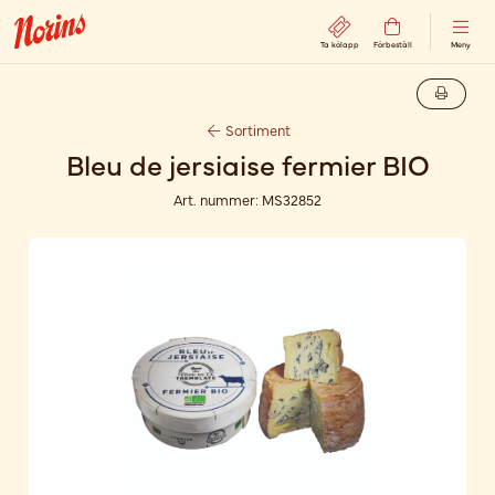
Ta kölapp
Förbeställ
Meny
Sortiment
Bleu de jersiaise fermier BIO
Art. nummer:
MS32852