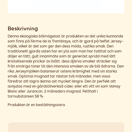
Beskrivning
Denna ekologiska blåmögelost är produkten av det unika kunnande
som finns på Ferme de la Tremblaye, och är gjord på helfet Jersey-
mjölk, vilket är det som ger den dess milda, rustika smak. Den
traditionellt gjorda osten har en yta som man har tvättat och som
döljer en tätt, gult innanmäte som är generöst spridd med lätt
kristalliserade prickar av blått. dess djärva smaker sträcker sig
från smöriga toner till den intensiva smaken av de blå ådrorna. Den
rika Jerseymjölken balanserar ostens krämighet med sin starka
smak. Optimal mognad tar nästan två månader, men vissa
föredrar att lagra denna ost mycket längre. Den är perfekt att
avnjutas med en gårdstillverkad cider, eller ett vitt vin som Volnay
Blanc eller Jurancon. 2 månaders mognad. Fetthalt i
torrsubstansen 58 %
Produkten är en beställningsvara.