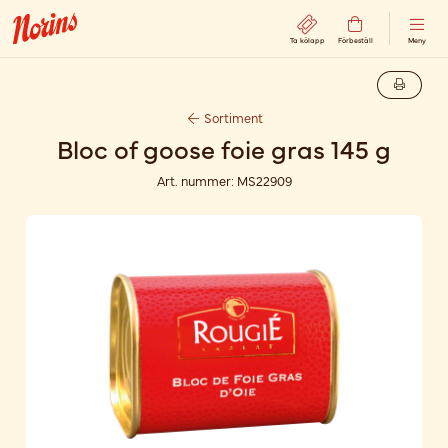
Ta kölapp
Förbeställ
Meny
Sortiment
Bloc of goose foie gras 145 g
Art. nummer:
MS22909