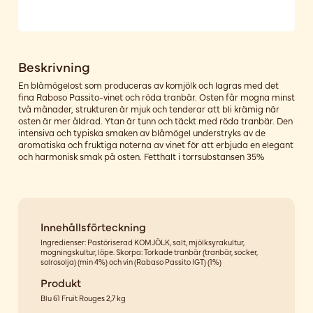
Beskrivning
En blåmögelost som produceras av komjölk och lagras med det
fina Raboso Passito-vinet och röda tranbär. Osten får mogna minst
två månader, strukturen är mjuk och tenderar att bli krämig när
osten är mer åldrad. Ytan är tunn och täckt med röda tranbär. Den
intensiva och typiska smaken av blåmögel understryks av de
aromatiska och fruktiga noterna av vinet för att erbjuda en elegant
och harmonisk smak på osten. Fetthalt i torrsubstansen 35%
Innehållsförteckning
Ingredienser: Pastöriserad KOMJÖLK, salt, mjölksyrakultur,
mogningskultur, löpe. Skorpa: Torkade tranbär (tranbär, socker,
solrosolja) (min 4%) och vin (Rabaso Passito IGT) (1%)
Produkt
Blu 61 Fruit Rouges 2,7 kg