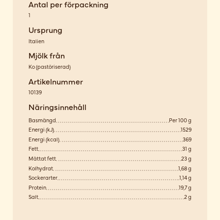
Antal per förpackning
1
Ursprung
Italien
Mjölk från
Ko
(
pastöriserad
)
Artikelnummer
10139
Näringsinnehåll
Basmängd
Per 100 g
Energi (kJ)
1529
Energi (kcal)
369
Fett
31 g
Mättat fett
23 g
Kolhydrat
1,68 g
Sockerarter
1,14 g
Protein
19,7 g
Salt
2 g