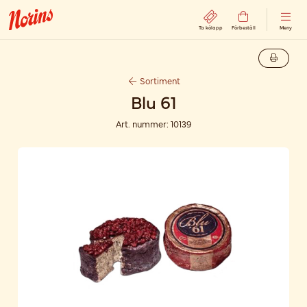
Ta kölapp
Förbeställ
Meny
Sortiment
Blu 61
Art. nummer:
10139