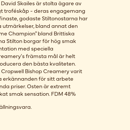
 David Skailes är stolta ägare av
igt troféskåp - deras engagemang
finaste, godaste Stiltonostarna har
utmärkelser, bland annat den
me Champion" bland Brittiska
a Stilton borgar för hög smak
ntation med speciella
reamery's främsta mål är helt
roducera den bästa kvaliteten.
 Cropwell Bishop Creamery varit
era erkännanden för sitt arbete
a priser. Osten är extremt
likat smak sensation. FDM 48%
ällningsvara.