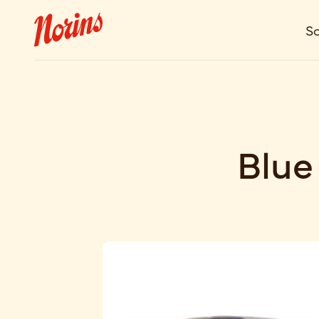
So
Blue