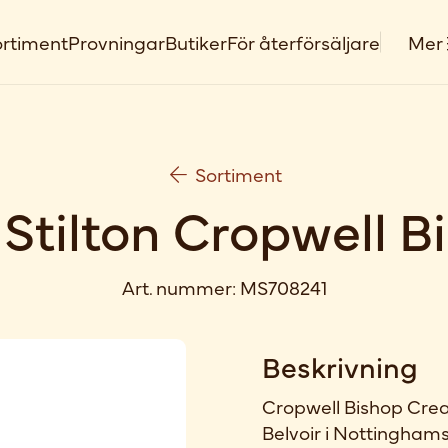
rtiment
Provningar
Butiker
För återförsäljare
Mer
Sortiment
 Stilton Cropwell B
Art. nummer:
MS708241
Beskrivning
Cropwell Bishop Creame
Belvoir i Nottinghamshi