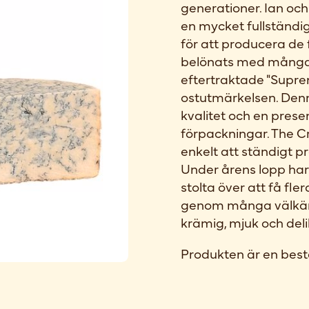
generationer. Ian och
en mycket fullständ
för att producera de 
belönats med många 
eftertraktade "Supre
ostutmärkelsen. Denn
kvalitet och en prese
förpackningar. The C
enkelt att ständigt p
Under årens lopp har
stolta över att få fl
genom många välkänd
krämig, mjuk och de
Produkten är en best