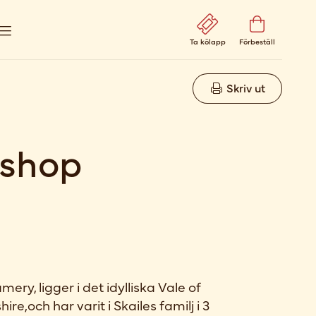
Ta kölapp
Förbeställ
Skriv ut
ishop
ry, ligger i det idylliska Vale of
re,och har varit i Skailes familj i 3