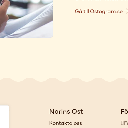
Gå till Ostogram.se
gar
Norins Ost
Fö
iker
Kontakta oss
F