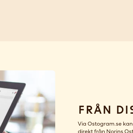
Från di
Via Ostogram.se kan 
direkt från Norins Ost