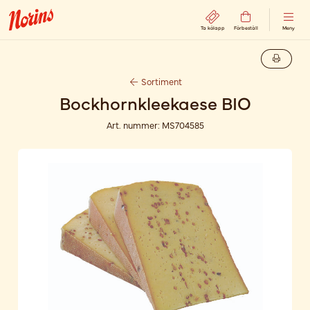
Ta kölapp
Förbeställ
Meny
Sortiment
Bockhornkleekaese BIO
Art. nummer:
MS704585