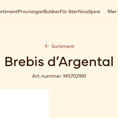
rtiment
Provningar
Butiker
För återförsäljare
Mer
Sortiment
Brebis d’Argental
Art. nummer:
MS702991