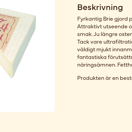
Beskrivning
Fyrkantig Brie gjord p
Attraktivt utseende oc
smak. Ju längre osten
Tack vare ultrafiltrat
väldigt mjukt innanmä
fantastiska förutsätt
näringsämnen. Fettha
Produkten är en best