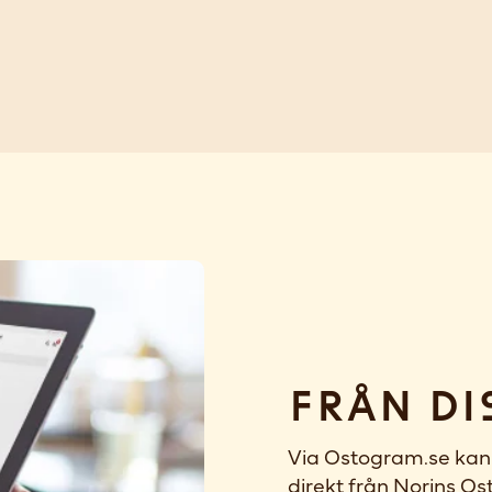
Från di
Via Ostogram.se kan 
direkt från Norins Ost