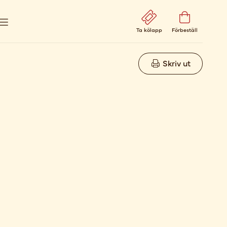
Ta kölapp
Förbeställ
Skriv ut