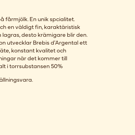
å fårmjölk. En unik spcialitet.
h en väldigt fin, karaktäristisk
 lagras, desto krämigare blir den.
ion utvecklar Brebis d'Argental ett
te, konstant kvalitet och
ningar när det kommer till
lt i torrsubstansen 50%
ällningsvara.