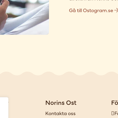
Gå till Ostogram.se
gar
Norins Ost
Fö
iker
Kontakta oss
F