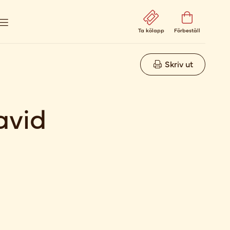
Ta kölapp
Förbeställ
Skriv ut
avid