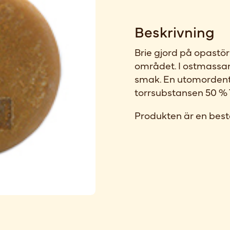
Beskrivning
Brie gjord på opastö
området. I ostmassan
smak. En utomordentlig
torrsubstansen 50 % T
Produkten är en best