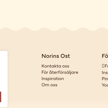
gar
Norins Ost
Fö
iker
Kontakta oss
F
t
För återförsäljare
In
ar
Inspiration
Pi
l
Om oss
Yo