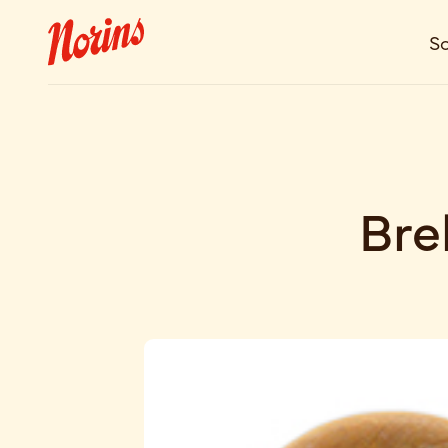
So
Bre