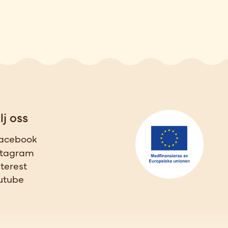
lj oss
acebook
stagram
nterest
utube