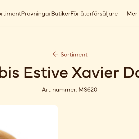
rtiment
Provningar
Butiker
För återförsäljare
Mer
Sortiment
bis Estive Xavier D
Art. nummer:
MS620