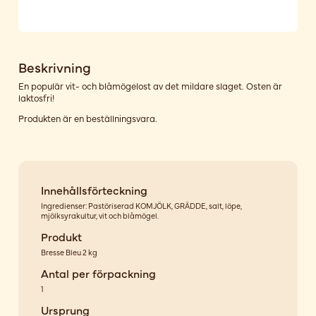
Beskrivning
En populär vit- och blåmögelost av det mildare slaget. Osten är
laktosfri!
Produkten är en beställningsvara.
Innehållsförteckning
Ingredienser: Pastöriserad KOMJÖLK, GRÄDDE, salt, löpe,
mjölksyrakultur, vit och blåmögel.
Produkt
Bresse Bleu 2 kg
Antal per förpackning
1
Ursprung