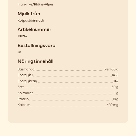
Frankrike/Rhône-Alpes
Mjölk från
Ko
(
pastöriserad
)
Artikelnummer
101262
Beställningsvara
Ja
Näringsinnehåll
Basmängd
Per 100 g
Energi (kJ)
1433
Energi (kcal)
342
Fett
30 g
Kolhydrat
1 g
Protein
18 g
Kalcium
480 mg