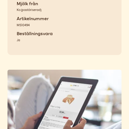
Mjölk från
Ko
(
pastöriserad
)
Artikelnummer
MS10494
Beställningsvara
Ja