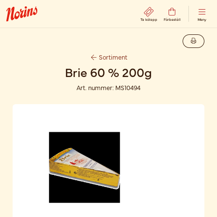
Ta kölapp
Förbeställ
Meny
Sortiment
Brie 60 % 200g
Art. nummer:
MS10494