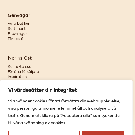
Genvägar
Våra butiker
Sortiment
Provningar
Förbeställ
Norins Ost
Kontakta oss
För återförsäljare
Inspiration
Om oss
Vi värdesätter din integritet
Följ oss
Vi använder cookies för att förbättra din webbupplevelse,
visa personliga annonser eller innehåll och analysera vår
Facebook
Instagram
trafik. Genom att klicka på "Acceptera alla" samtycker du
Pinterest
till vår användning av cookies.
Youtube