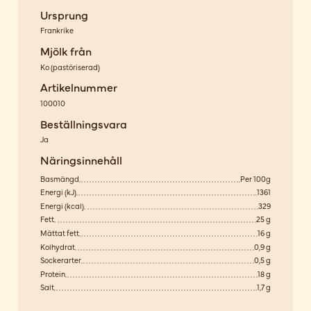
Ursprung
Frankrike
Mjölk från
Ko
(
pastöriserad
)
Artikelnummer
100010
Beställningsvara
Ja
Näringsinnehåll
Basmängd
Per 100g
Energi (kJ)
1361
Energi (kcal)
329
Fett
25 g
Mättat fett
16 g
Kolhydrat
0,9 g
Sockerarter
0,5 g
Protein
18 g
Salt
1,7 g