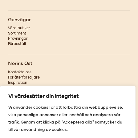
Genvägar
Våra butiker
Sortiment
Provningar
Förbeställ
Norins Ost
Kontakta oss
För återförsäljare
Inspiration
Om oss
Vi värdesätter din integritet
Följ oss
Vi använder cookies för att förbättra din webbupplevelse,
visa personliga annonser eller innehåll och analysera vår
Facebook
Instagram
trafik. Genom att klicka på "Acceptera alla" samtycker du
Pinterest
till vår användning av cookies.
Youtube