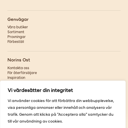
Genvägar
Våra butiker
Sortiment
Provningar
Förbeställ
Norins Ost
Kontakta oss
För återförsäljare
Inspiration
Om oss
Vi värdesätter din integritet
Följ oss
Vi använder cookies för att förbättra din webbupplevelse,
visa personliga annonser eller innehåll och analysera vår
Facebook
Instagram
trafik. Genom att klicka på "Acceptera alla" samtycker du
Pinterest
till vår användning av cookies.
Youtube