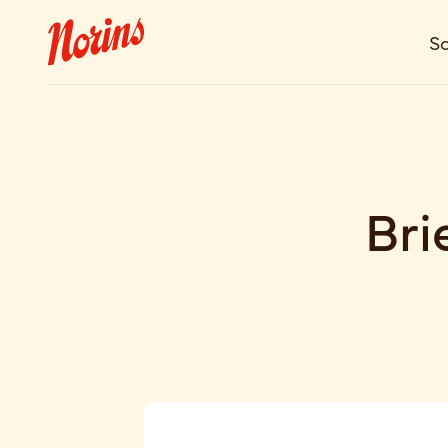
So
Bri