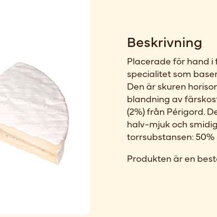
Beskrivning
Placerade för hand i 
specialitet som base
Den är skuren horison
blandning av färskost 
(2%) från Périgord. 
halv-mjuk och smidig 
torrsubstansen: 50%
Produkten är en best