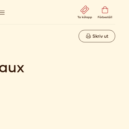
Ta kölapp
Förbeställ
Skriv ut
 aux