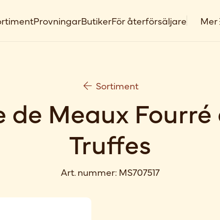
rtiment
Provningar
Butiker
För återförsäljare
Mer
Sortiment
e de Meaux Fourré
Truffes
Art. nummer:
MS707517