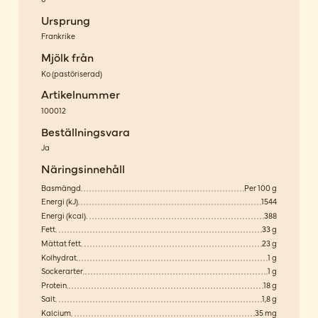
Ursprung
Frankrike
Mjölk från
Ko
(
pastöriserad
)
Artikelnummer
100012
Beställningsvara
Ja
Näringsinnehåll
Basmängd
Per 100 g
Energi (kJ)
1544
Energi (kcal)
388
Fett
33 g
Mättat fett
23 g
Kolhydrat
1 g
Sockerarter
1 g
Protein
18 g
Salt
1,8 g
Kalcium
35 mg