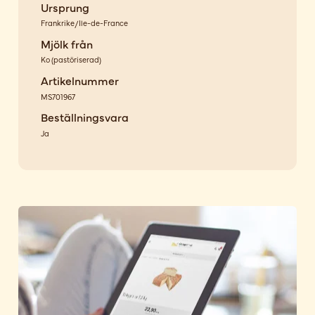
Ursprung
Frankrike/Ile-de-France
Mjölk från
Ko
(
pastöriserad
)
Artikelnummer
MS701967
Beställningsvara
Ja