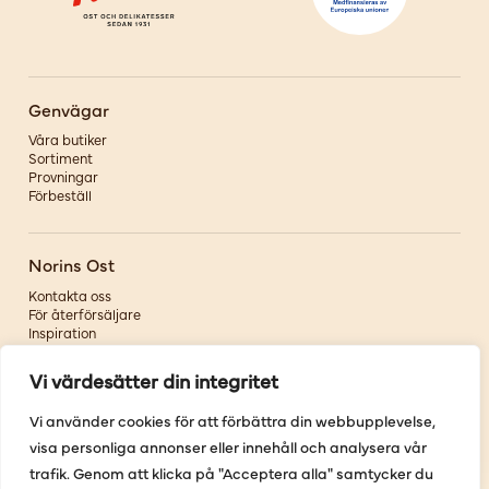
Genvägar
Våra butiker
Sortiment
Provningar
Förbeställ
Norins Ost
Kontakta oss
För återförsäljare
Inspiration
Om oss
Vi värdesätter din integritet
Följ oss
Vi använder cookies för att förbättra din webbupplevelse,
visa personliga annonser eller innehåll och analysera vår
Facebook
Instagram
trafik. Genom att klicka på "Acceptera alla" samtycker du
Pinterest