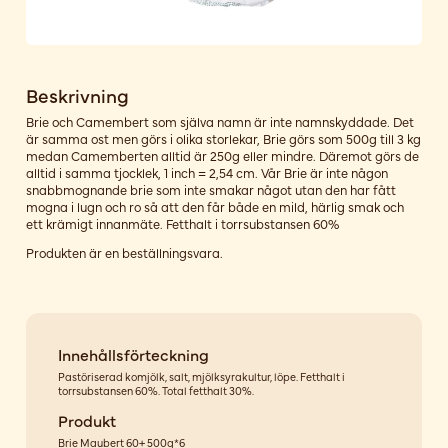
Beskrivning
Brie och Camembert som själva namn är inte namnskyddade. Det
är samma ost men görs i olika storlekar, Brie görs som 500g till 3 kg
medan Camemberten alltid är 250g eller mindre. Däremot görs de
alltid i samma tjocklek, 1 inch = 2,54 cm. Vår Brie är inte någon
snabbmognande brie som inte smakar något utan den har fått
mogna i lugn och ro så att den får både en mild, härlig smak och
ett krämigt innanmäte. Fetthalt i torrsubstansen 60%
Produkten är en beställningsvara.
Innehållsförteckning
Pastöriserad komjölk, salt, mjölksyrakultur, löpe. Fetthalt i
torrsubstansen 60%. Total fetthalt 30%.
Produkt
Brie Maubert 60+ 500g*6